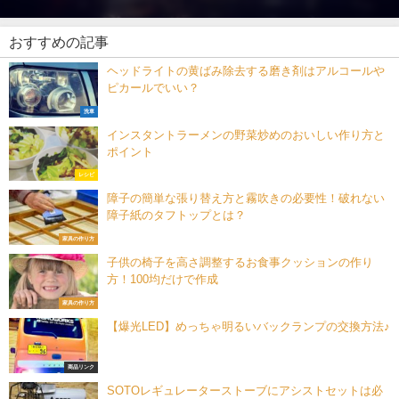
おすすめの記事
ヘッドライトの黄ばみ除去する磨き剤はアルコールや
ピカールでいい？
洗車
インスタントラーメンの野菜炒めのおいしい作り方と
ポイント
レシピ
障子の簡単な張り替え方と霧吹きの必要性！破れない
障子紙のタフトップとは？
家具の作り方
子供の椅子を高さ調整するお食事クッションの作り
方！100均だけで作成
家具の作り方
【爆光LED】めっちゃ明るいバックランプの交換方法♪
商品リンク
SOTOレギュレーターストーブにアシストセットは必