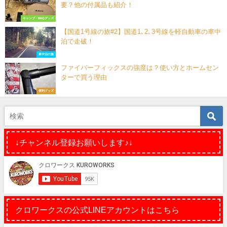
要？他の付属品も紹介！
キャンプ・BBQグッズ
【国道1号線の旅#2】国道1､2､3号線を軽自動車の車中
泊で走破！
車中泊の旅
ファイバーフィックスの強度は？使い方とホームセン
ターで買う理由
便利グッズ
↓チャンネル登録お願いします♪↓
クロワークスの公式LINEアカウントはこちら