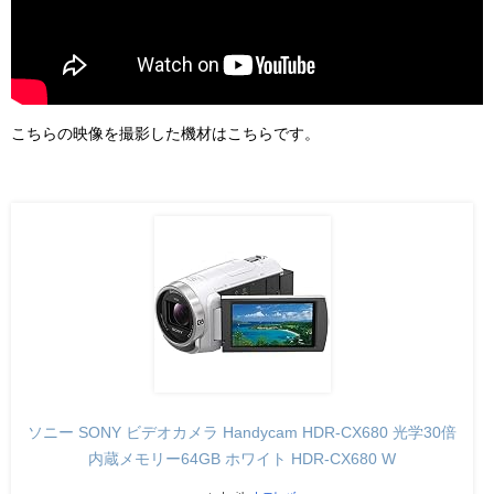
こちらの映像を撮影した機材はこちらです。
ソニー SONY ビデオカメラ Handycam HDR-CX680 光学30倍
内蔵メモリー64GB ホワイト HDR-CX680 W