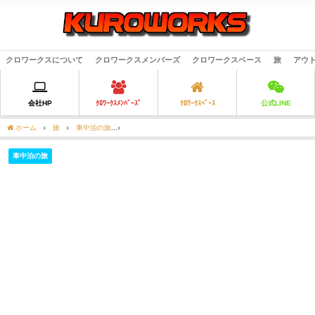
クロワークスについて
クロワークスメンバーズ
クロワークスベース
旅
アウ
会社HP
ｸﾛﾜｰｸｽﾒﾝﾊﾞｰｽﾞ
ｸﾛﾜｰｸｽﾍﾞｰｽ
公式LINE
ホーム
旅
車中泊の旅
【国道1号線の旅#6】国道1､2､3号線を軽自動車の車中泊
車中泊の旅