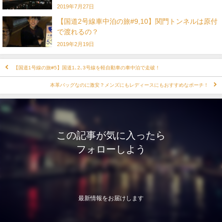
2019年7月27日
【国道2号線車中泊の旅#9,10】関門トンネルは原付
で渡れるの？
2019年2月19日
【国道1号線の旅#5】国道1､2､3号線を軽自動車の車中泊で走破！
本革バッグなのに激安？メンズにもレディースにもおすすめなポーチ！
この記事が気に入ったら
フォローしよう
最新情報をお届けします