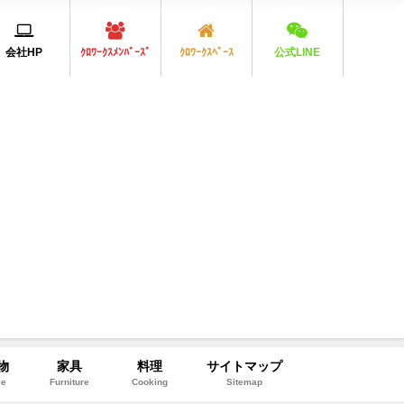
会社HP
ｸﾛﾜｰｸｽﾒﾝﾊﾞｰｽﾞ
ｸﾛﾜｰｸｽﾍﾞｰｽ
公式LINE
物
家具
料理
サイトマップ
le
Furniture
Cooking
Sitemap