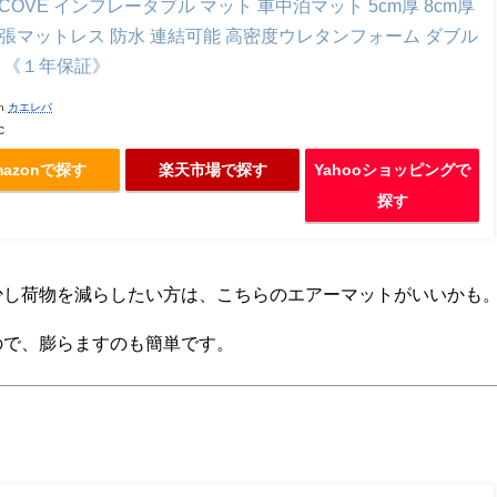
E COVE インフレータブル マット 車中泊マット 5cm厚 8cm厚
張マットレス 防水 連結可能 高密度ウレタンフォーム ダブル
 《１年保証》
th
カエレバ
c
mazonで探す
楽天市場で探す
Yahooショッピングで
探す
少し荷物を減らしたい方は、こちらのエアーマットがいいかも
ので、膨らますのも簡単です。