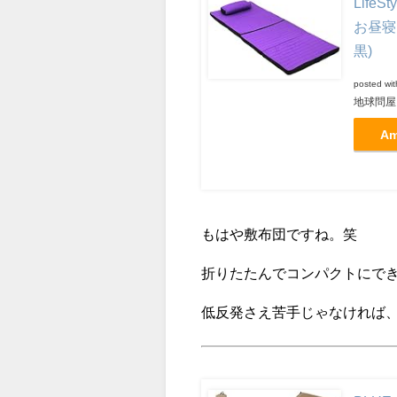
Lif
お昼寝
黒)
posted wi
地球問屋
A
もはや敷布団ですね。笑
折りたたんでコンパクトにで
低反発さえ苦手じゃなければ