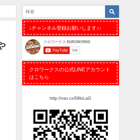
↓チャンネル登録お願いします♪↓
や
クロワークスの公式LINEアカウント
はこちら
http://nav.cx/58lvLaG