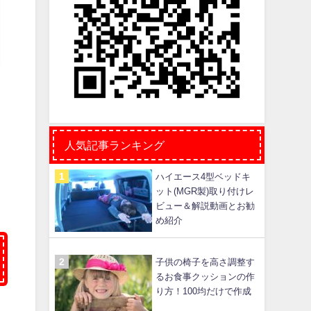
ま
人気記事ランキング
ハイエース4型ベッドキ
ット(MGR製)取り付けレ
ビュー＆解説動画とお勧
め紹介
子供の椅子を高さ調整す
るお食事クッションの作
り方！100均だけで作成