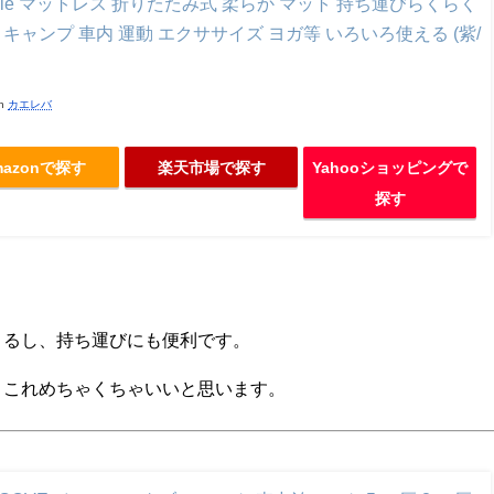
eStyle マットレス 折りたたみ式 柔らか マット 持ち運びらくらく
 キャンプ 車内 運動 エクササイズ ヨガ等 いろいろ使える (紫/
th
カエレバ
mazonで探す
楽天市場で探す
Yahooショッピングで
探す
きるし、持ち運びにも便利です。
、これめちゃくちゃいいと思います。