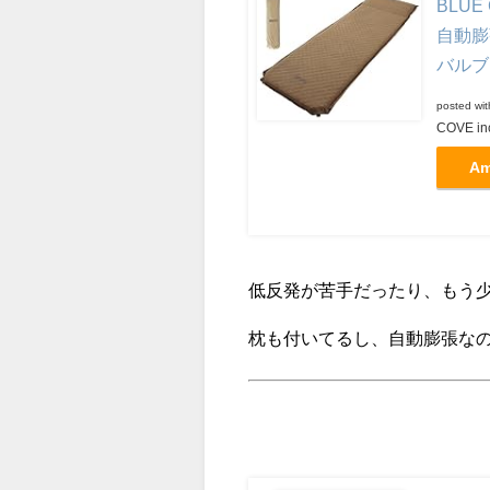
BLU
自動膨
バルブ
posted wi
COVE in
A
低反発が苦手だったり、もう
枕も付いてるし、自動膨張な