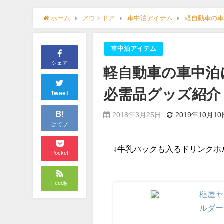
ホーム
アウトドア
車中泊アイテム
軽自動車の車
車中泊アイテム
シェア
軽自動車の車中泊
必需品グッズ紹介
Tweet
B!
2018年3月25日
2019年10月10
はてブ
↓牛乳パックも入るドリンクホ
Pocket
Feedly
槌屋ヤ
ルダー