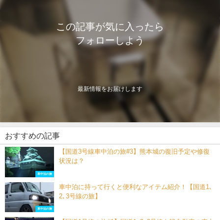
この記事が気に入ったら
フォローしよう
最新情報をお届けします
おすすめの記事
【国道3号線車中泊の旅#3】熊本城の復旧予定や修復
状況は？
車中泊の旅
車中泊に持って行くと便利なアイテム紹介！【国道1､
2､3号線の旅】
車中泊の旅