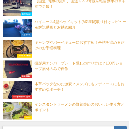
【国道1号線の旅#1】国道1､2､3号線を軽自動車の車中
泊で走破！
車中泊の旅
ハイエース4型ベッドキット(MGR製)取り付けレビュー
＆解説動画とお勧め紹介
ハイエース
キャンプやバーベキューにおすすめ！缶詰を温めるだ
けのお手軽料理
アウトドア料理
撮影用ナンバープレート隠しの作り方は？100円ショ
ップ素材のみで自作
撮影用機材
本革バッグなのに激安？メンズにもレディースにもお
すすめなポーチ！
すぐる代表のアイテム
インスタントラーメンの野菜炒めのおいしい作り方と
ポイント
レシピ