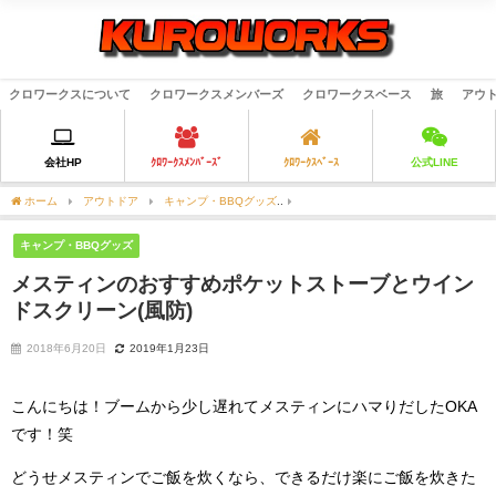
クロワークスについて
クロワークスメンバーズ
クロワークスベース
旅
アウ
会社HP
ｸﾛﾜｰｸｽﾒﾝﾊﾞｰｽﾞ
ｸﾛﾜｰｸｽﾍﾞｰｽ
公式LINE
ホーム
アウトドア
キャンプ・BBQグッズ
メスティンのおすすめポケットストーブ
キャンプ・BBQグッズ
メスティンのおすすめポケットストーブとウイン
ドスクリーン(風防)
2018年6月20日
2019年1月23日
こんにちは！ブームから少し遅れてメスティンにハマりだしたOKA
です！笑
どうせメスティンでご飯を炊くなら、できるだけ楽にご飯を炊きた